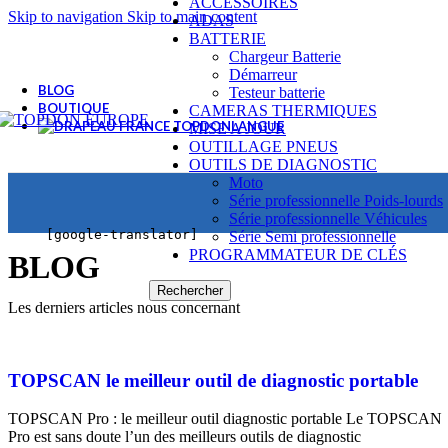
ACCESSOIRES
Skip to navigation
Skip to main content
ADAS
BATTERIE
Chargeur Batterie
Démarreur
BLOG
Testeur batterie
BOUTIQUE
CAMERAS THERMIQUES
LANGUE
MISE A JOUR
OUTILLAGE PNEUS
OUTILS DE DIAGNOSTIC
Moto
Série professionnelle Poids-lourds
Série professionnelle Véhicules
[google-translator]
Série Semi professionnelle
PROGRAMMATEUR DE CLÉS
BLOG
Rechercher
Les derniers articles nous concernant
TOPSCAN le meilleur outil de diagnostic portable
TOPSCAN Pro : le meilleur outil diagnostic portable Le TOPSCAN
Pro est sans doute l’un des meilleurs outils de diagnostic